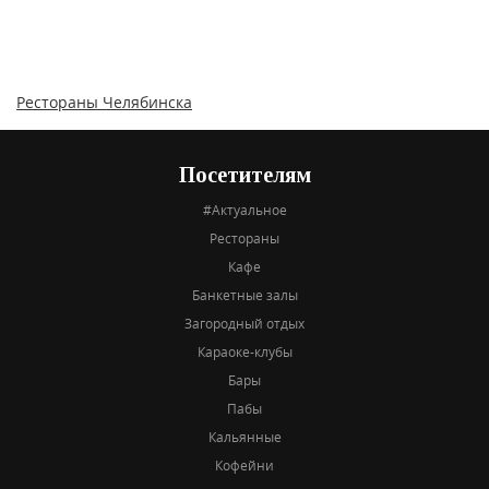
Рестораны Челябинска
Посетителям
#Актуальное
Рестораны
Кафе
Банкетные залы
Загородный отдых
Караоке-клубы
Бары
Пабы
Кальянные
Кофейни