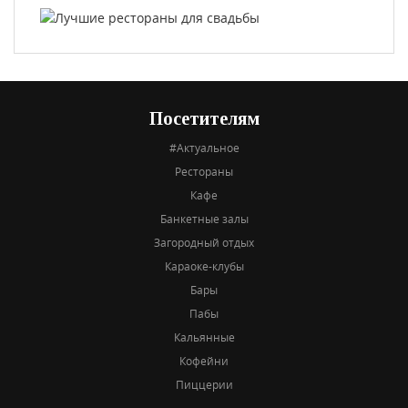
Посетителям
#Актуальное
Рестораны
Кафе
Банкетные залы
Загородный отдых
Караоке-клубы
Бары
Пабы
Кальянные
Кофейни
Пиццерии