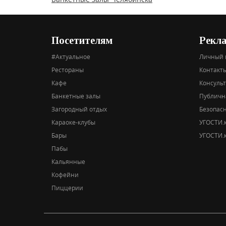
Посетителям
Рекл
#Актуальное
Личный 
Рестораны
Контакты
Кафе
Консуль
Банкетные залы
Публичн
Загородный отдых
Безопас
Караоке-клубы
УГОСТИ.к
Бары
УГОСТИ.к
Пабы
Кальянные
Кофейни
Пиццерии