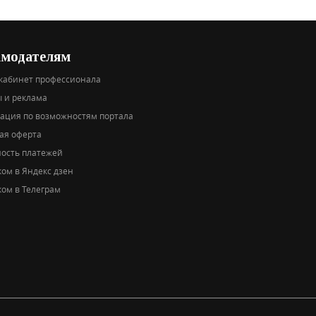
амодателям
кабинет профессионала
 и реклама
тация по возможностям портала
ая оферта
ность платежей
ом в Яндекс дзен
ом в Телеграм