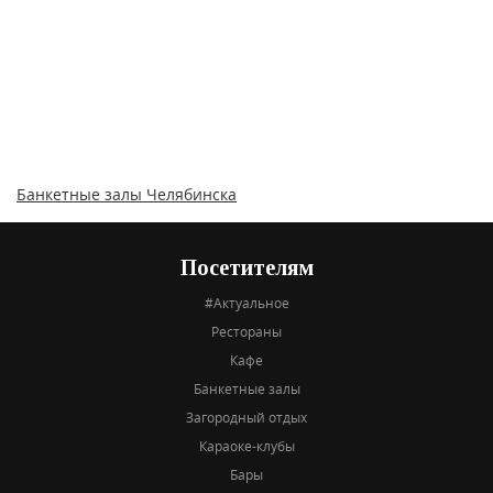
Банкетные залы Челябинска
Посетителям
#Актуальное
Рестораны
Кафе
Банкетные залы
Загородный отдых
Караоке-клубы
Бары