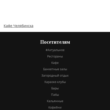
Кафе Челябинска
Посетителям
#Актуальное
Рестораны
Кафе
Банкетные залы
Загородный отдых
Караоке-клубы
Бары
Пабы
Кальянные
Кофейни