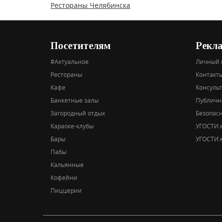
Рестораны Челябинска
Посетителям
Рекл
#Актуальное
Личный 
Рестораны
Контакты
Кафе
Консуль
Банкетные залы
Публичн
Загородный отдых
Безопас
Караоке-клубы
УГОСТИ.к
Бары
УГОСТИ.к
Пабы
Кальянные
Кофейни
Пиццерии