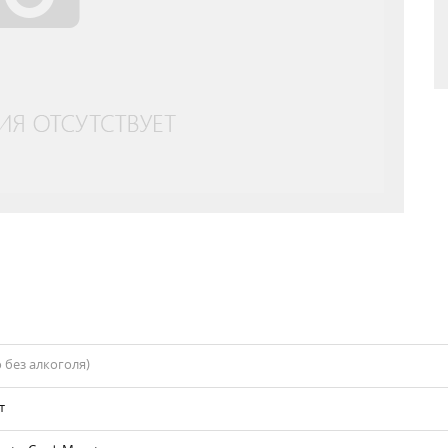
 без алкоголя)
т