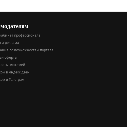
амодателям
кабинет профессионала
 и реклама
тация по возможностям портала
ая оферта
ность платежей
ом в Яндекс дзен
ом в Телеграм