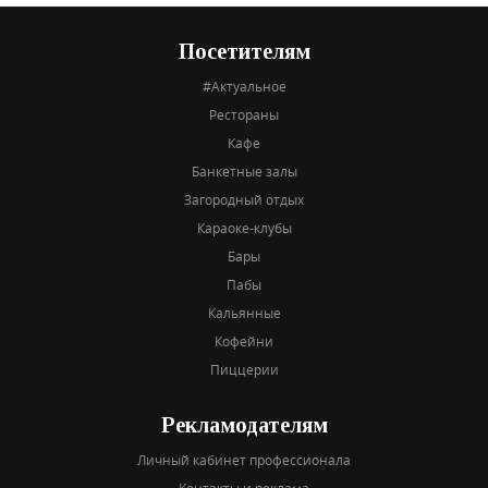
Посетителям
#Актуальное
Рестораны
Кафе
Банкетные залы
Загородный отдых
Караоке-клубы
Бары
Пабы
Кальянные
Кофейни
Пиццерии
Рекламодателям
Личный кабинет профессионала
Контакты и реклама